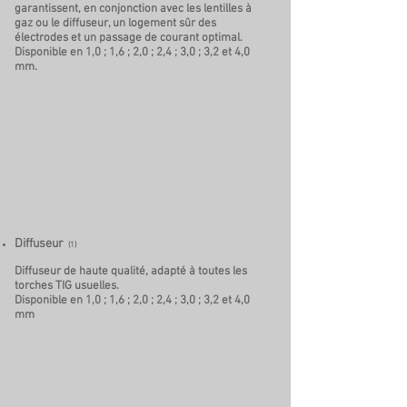
garantissent, en conjonction avec les lentilles à
gaz ou le diffuseur, un logement sûr des
électrodes et un passage de courant optimal.
Disponible en 1,0 ; 1,6 ; 2,0 ; 2,4 ; 3,0 ; 3,2 et 4,0
mm.
Diffuseur
(1)
Diffuseur de haute qualité, adapté à toutes les
torches TIG usuelles.
Disponible en 1,0 ; 1,6 ; 2,0 ; 2,4 ; 3,0 ; 3,2 et 4,0
mm