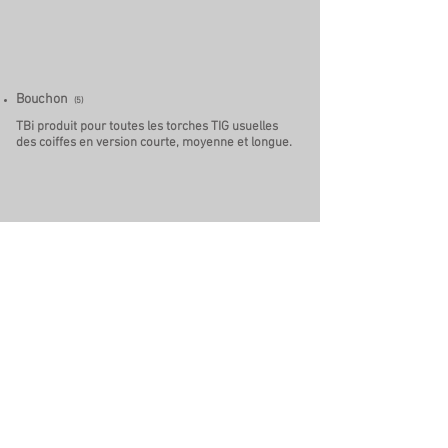
Bouchon
(5)
TBi produit pour toutes les torches TIG usuelles
des coiffes en version courte, moyenne et longue.
Buse céramique
(2)
Nous proposons un grand assortiment de buses
céramiques pour toutes les torches de soudage à
des prix particulièrement intéressants. Vous
pouvez choisir entre les buses gaz standard ou les
buses gaz de haute puissance
.