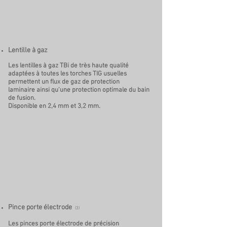
Lentille à gaz
Les lentilles à gaz TBi de très haute qualité
adaptées à toutes les torches TIG usuelles
permettent un flux de gaz de protection
laminaire ainsi qu'une protection optimale du bain
de fusion.
Disponible en 2,4 mm et 3,2 mm.
Pince porte électrode
(3)
Les pinces porte électrode de précision