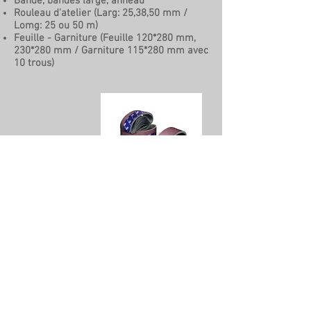
Bande, bandes large, anneau
Rouleau d'atelier (Larg: 25,38,50 mm /
Lomg: 25 ou 50 m)
Feuille - Garniture (Feuille 120*280 mm,
230*280 mm / Garniture 115*280 mm avec
10 trous)
Effectuez votre demande de devis