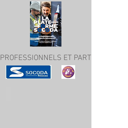
PROFESSIONNELS ET PARTICULIERS
Warrior 400i/500i CC/CV