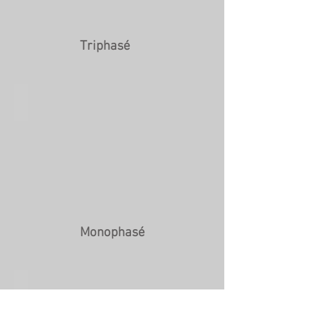
Triphasé
Rebel 215iC
Monophasé
REBEL 205ic ACDC